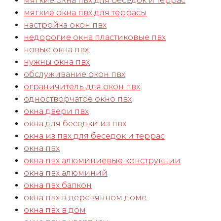
мягкие окна пвх для беседок и террас
мягкие окна пвх для террасы
настройка окон пвх
недорогие окна пластиковые пвх
новые окна пвх
нужны окна пвх
обслуживание окон пвх
ограничитель для окон пвх
одностворчатое окно пвх
окна двери пвх
окна для беседки из пвх
окна из пвх для беседок и террас
окна пвх
окна пвх алюминиевые конструкции
окна пвх алюминий
окна пвх балкон
окна пвх в деревянном доме
окна пвх в дом