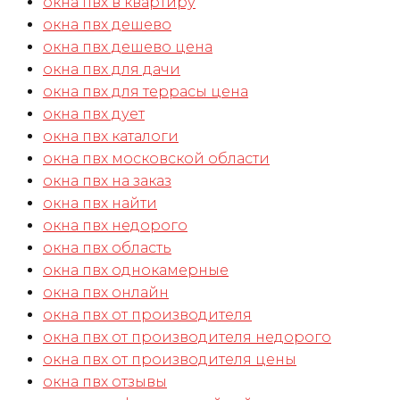
окна пвх в квартиру
окна пвх дешево
окна пвх дешево цена
окна пвх для дачи
окна пвх для террасы цена
окна пвх дует
окна пвх каталоги
окна пвх московской области
окна пвх на заказ
окна пвх найти
окна пвх недорого
окна пвх область
окна пвх однокамерные
окна пвх онлайн
окна пвх от производителя
окна пвх от производителя недорого
окна пвх от производителя цены
окна пвх отзывы