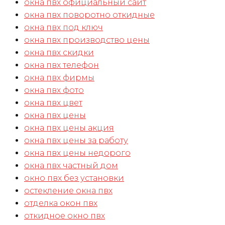
окна пвх официальный сайт
окна пвх поворотно откидные
окна пвх под ключ
окна пвх производство цены
окна пвх скидки
окна пвх телефон
окна пвх фирмы
окна пвх фото
окна пвх цвет
окна пвх цены
окна пвх цены акция
окна пвх цены за работу
окна пвх цены недорого
окна пвх частный дом
окно пвх без установки
остекление окна пвх
отделка окон пвх
откидное окно пвх