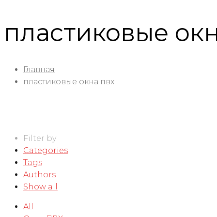
пластиковые окн
Главная
пластиковые окна пвх
Filter by
Categories
Tags
Authors
Show all
All