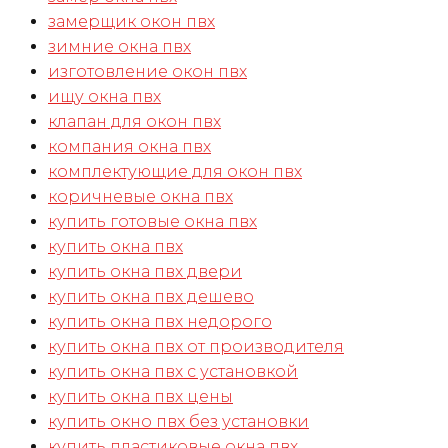
замерщик окон пвх
зимние окна пвх
изготовление окон пвх
ищу окна пвх
клапан для окон пвх
компания окна пвх
комплектующие для окон пвх
коричневые окна пвх
купить готовые окна пвх
купить окна пвх
купить окна пвх двери
купить окна пвх дешево
купить окна пвх недорого
купить окна пвх от производителя
купить окна пвх с установкой
купить окна пвх цены
купить окно пвх без установки
купить пластиковые окна пвх