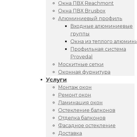
Окна ПВХ Reachmont
Окна ПВХ Brusbox
Алюминиевый профиль
Входные алюминиевые
группы
Окна из теплого алюмин
Профильная система
Provedal
Москитные сетки
Оконная фурнитура
Услуги
Монтаж окон
Ремонт окон
Ламинация окон
Остекление балконов
Отделка балконов
Фасадное остекление
Доставка