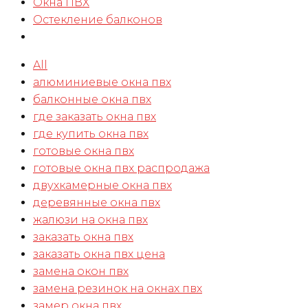
Окна ПВХ
Остекление балконов
All
алюминиевые окна пвх
балконные окна пвх
где заказать окна пвх
где купить окна пвх
готовые окна пвх
готовые окна пвх распродажа
двухкамерные окна пвх
деревянные окна пвх
жалюзи на окна пвх
заказать окна пвх
заказать окна пвх цена
замена окон пвх
замена резинок на окнах пвх
замер окна пвх