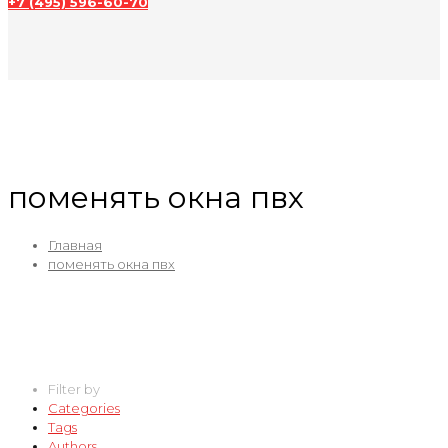
+7 (495) 596-60-70
поменять окна пвх
Главная
поменять окна пвх
Filter by
Categories
Tags
Authors