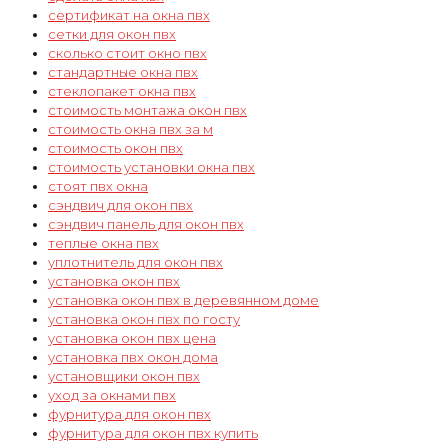
сертификат на окна пвх
сетки для окон пвх
сколько стоит окно пвх
стандартные окна пвх
стеклопакет окна пвх
стоимость монтажа окон пвх
стоимость окна пвх за м
стоимость окон пвх
стоимость установки окна пвх
стоят пвх окна
сэндвич для окон пвх
сэндвич панель для окон пвх
теплые окна пвх
уплотнитель для окон пвх
установка окон пвх
установка окон пвх в деревянном доме
установка окон пвх по госту
установка окон пвх цена
установка пвх окон дома
установщики окон пвх
уход за окнами пвх
фурнитура для окон пвх
фурнитура для окон пвх купить