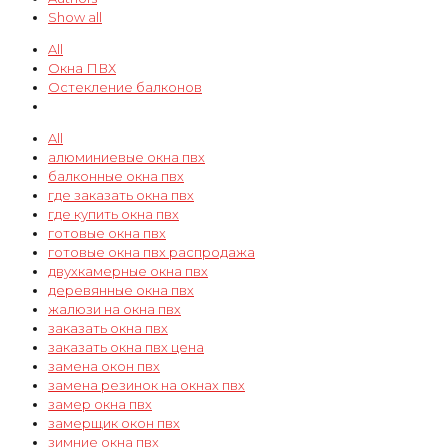
Show all
All
Окна ПВХ
Остекление балконов
All
алюминиевые окна пвх
балконные окна пвх
где заказать окна пвх
где купить окна пвх
готовые окна пвх
готовые окна пвх распродажа
двухкамерные окна пвх
деревянные окна пвх
жалюзи на окна пвх
заказать окна пвх
заказать окна пвх цена
замена окон пвх
замена резинок на окнах пвх
замер окна пвх
замерщик окон пвх
зимние окна пвх