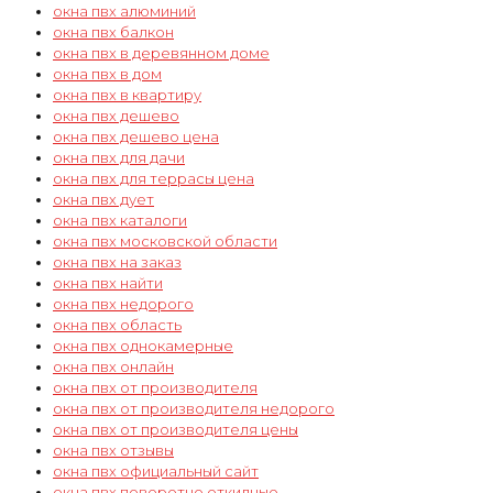
окна пвх алюминий
окна пвх балкон
окна пвх в деревянном доме
окна пвх в дом
окна пвх в квартиру
окна пвх дешево
окна пвх дешево цена
окна пвх для дачи
окна пвх для террасы цена
окна пвх дует
окна пвх каталоги
окна пвх московской области
окна пвх на заказ
окна пвх найти
окна пвх недорого
окна пвх область
окна пвх однокамерные
окна пвх онлайн
окна пвх от производителя
окна пвх от производителя недорого
окна пвх от производителя цены
окна пвх отзывы
окна пвх официальный сайт
окна пвх поворотно откидные