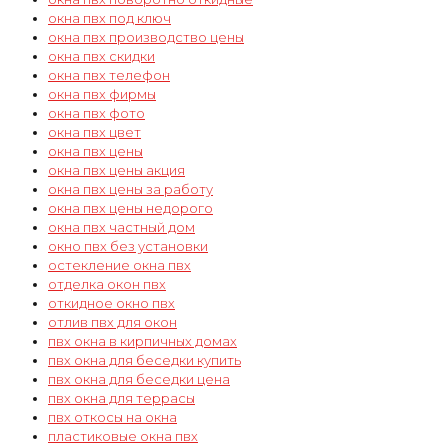
окна пвх под ключ
окна пвх производство цены
окна пвх скидки
окна пвх телефон
окна пвх фирмы
окна пвх фото
окна пвх цвет
окна пвх цены
окна пвх цены акция
окна пвх цены за работу
окна пвх цены недорого
окна пвх частный дом
окно пвх без установки
остекление окна пвх
отделка окон пвх
откидное окно пвх
отлив пвх для окон
пвх окна в кирпичных домах
пвх окна для беседки купить
пвх окна для беседки цена
пвх окна для террасы
пвх откосы на окна
пластиковые окна пвх