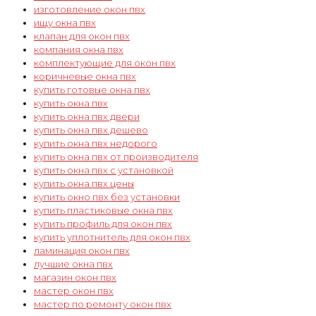
изготовление окон пвх
ищу окна пвх
клапан для окон пвх
компания окна пвх
комплектующие для окон пвх
коричневые окна пвх
купить готовые окна пвх
купить окна пвх
купить окна пвх двери
купить окна пвх дешево
купить окна пвх недорого
купить окна пвх от производителя
купить окна пвх с установкой
купить окна пвх цены
купить окно пвх без установки
купить пластиковые окна пвх
купить профиль для окон пвх
купить уплотнитель для окон пвх
ламинация окон пвх
лучшие окна пвх
магазин окон пвх
мастер окон пвх
мастер по ремонту окон пвх