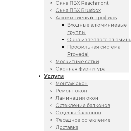
Окна ПВХ Reachmont
Окна ПВХ Brusbox
Алюминиевый профиль
Входные алюминиевые
группы
Окна из теплого алюмин
Профильная система
Provedal
Москитные сетки
Оконная фурнитура
Услуги
Монтаж окон
Ремонт окон
Ламинация окон
Остекление балконов
Отделка балконов
Фасадное остекление
Доставка