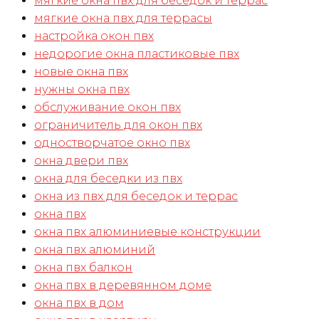
мягкие окна пвх для беседок и террас
мягкие окна пвх для террасы
настройка окон пвх
недорогие окна пластиковые пвх
новые окна пвх
нужны окна пвх
обслуживание окон пвх
ограничитель для окон пвх
одностворчатое окно пвх
окна двери пвх
окна для беседки из пвх
окна из пвх для беседок и террас
окна пвх
окна пвх алюминиевые конструкции
окна пвх алюминий
окна пвх балкон
окна пвх в деревянном доме
окна пвх в дом