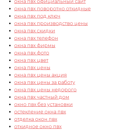
окна пвх официальный сайт
окна пвх поворотно откидные
окна пвх под ключ
окна пвх производство цены
окна пвх скидки
окна пвх телефон
окна пвх фирмы
окна пвх фото
окна пвх цвет
окна пвх цены
окна пвх цены акция
окна пвх цены за работу
окна пвх цены недорого
окна пвх частный дом
окно пвх без установки
остекление окна пвх
отделка окон пвх
откидное окно пвх