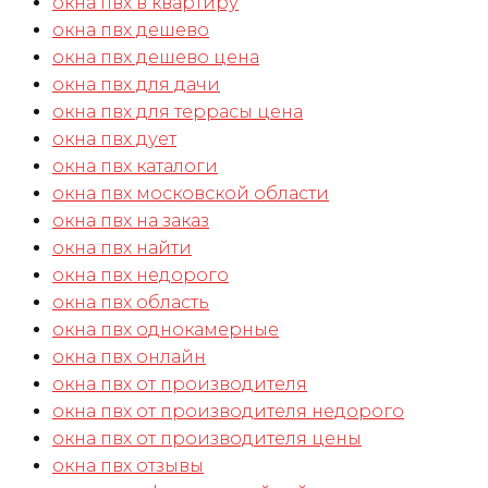
окна пвх в квартиру
окна пвх дешево
окна пвх дешево цена
окна пвх для дачи
окна пвх для террасы цена
окна пвх дует
окна пвх каталоги
окна пвх московской области
окна пвх на заказ
окна пвх найти
окна пвх недорого
окна пвх область
окна пвх однокамерные
окна пвх онлайн
окна пвх от производителя
окна пвх от производителя недорого
окна пвх от производителя цены
окна пвх отзывы