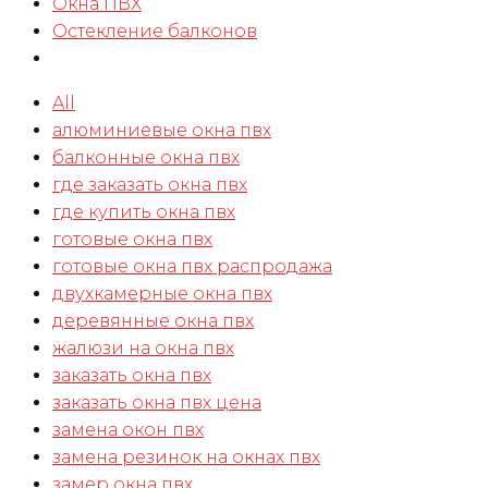
Окна ПВХ
Остекление балконов
All
алюминиевые окна пвх
балконные окна пвх
где заказать окна пвх
где купить окна пвх
готовые окна пвх
готовые окна пвх распродажа
двухкамерные окна пвх
деревянные окна пвх
жалюзи на окна пвх
заказать окна пвх
заказать окна пвх цена
замена окон пвх
замена резинок на окнах пвх
замер окна пвх