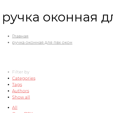
ручка оконная д
Главная
ручка оконная для пвх окон
Filter by
Categories
Tags
Authors
Show all
All