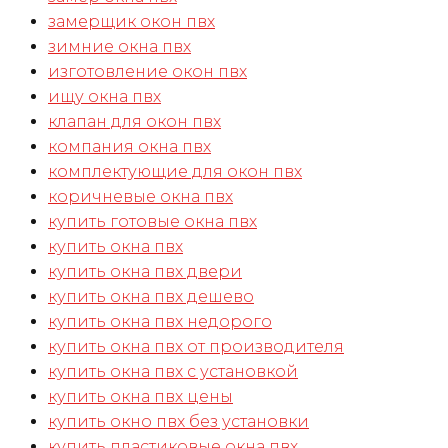
замерщик окон пвх
зимние окна пвх
изготовление окон пвх
ищу окна пвх
клапан для окон пвх
компания окна пвх
комплектующие для окон пвх
коричневые окна пвх
купить готовые окна пвх
купить окна пвх
купить окна пвх двери
купить окна пвх дешево
купить окна пвх недорого
купить окна пвх от производителя
купить окна пвх с установкой
купить окна пвх цены
купить окно пвх без установки
купить пластиковые окна пвх