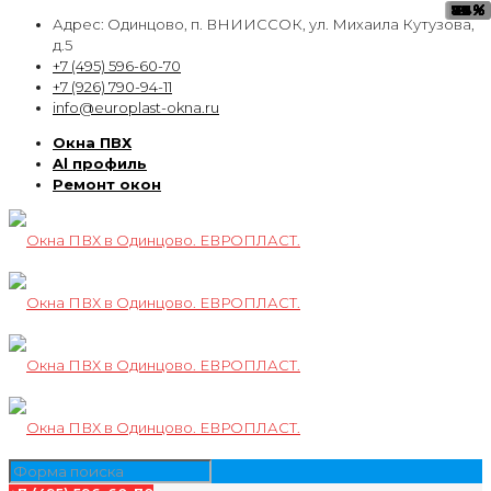
89
77
79
82
72
76
83
74
74
75
81
81
%
%
%
%
%
%
%
%
%
%
%
%
Адрес: Одинцово, п. ВНИИССОК, ул. Михаила Кутузова,
д.5
+7 (495) 596-60-70
+7 (926) 790-94-11
info@europlast-okna.ru
Окна ПВХ
Al профиль
Ремонт окон