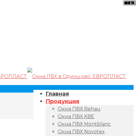
40
68
80
33
47
95
55
55
%
%
%
%
%
%
%
%
Главная
Продукция
Окна ПВХ Rehau
Окна ПВХ KBE
Окна ПВХ Montblanc
Окна ПВХ Novotex