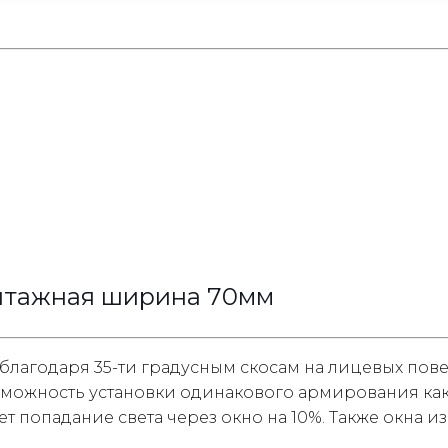
онтажная ширина 70мм
лагодаря 35-ти градусным скосам на лицевых пове
можность установки одинакового армирования как в
ает попадание света через окно на 10%. Также окна