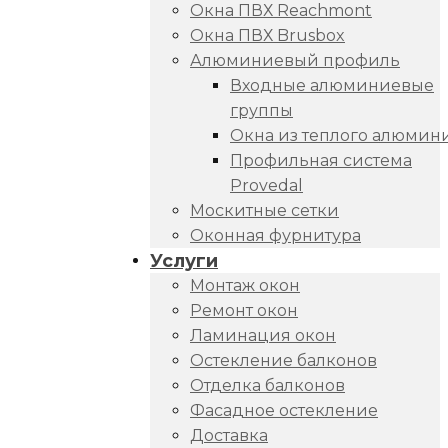
Окна ПВХ Reachmont
Окна ПВХ Brusbox
Алюминиевый профиль
Входные алюминиевые
группы
Окна из теплого алюмин
Профильная система
Provedal
Москитные сетки
Оконная фурнитура
Услуги
Монтаж окон
Ремонт окон
Ламинация окон
Остекление балконов
Отделка балконов
Фасадное остекление
Доставка