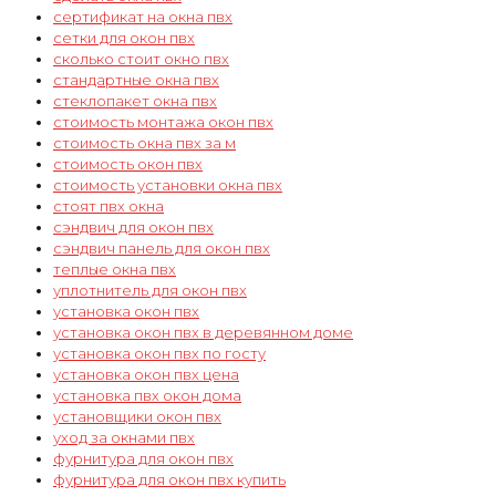
сертификат на окна пвх
сетки для окон пвх
сколько стоит окно пвх
стандартные окна пвх
стеклопакет окна пвх
стоимость монтажа окон пвх
стоимость окна пвх за м
стоимость окон пвх
стоимость установки окна пвх
стоят пвх окна
сэндвич для окон пвх
сэндвич панель для окон пвх
теплые окна пвх
уплотнитель для окон пвх
установка окон пвх
установка окон пвх в деревянном доме
установка окон пвх по госту
установка окон пвх цена
установка пвх окон дома
установщики окон пвх
уход за окнами пвх
фурнитура для окон пвх
фурнитура для окон пвх купить