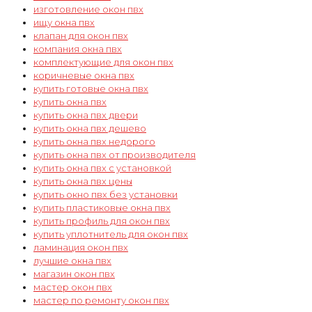
изготовление окон пвх
ищу окна пвх
клапан для окон пвх
компания окна пвх
комплектующие для окон пвх
коричневые окна пвх
купить готовые окна пвх
купить окна пвх
купить окна пвх двери
купить окна пвх дешево
купить окна пвх недорого
купить окна пвх от производителя
купить окна пвх с установкой
купить окна пвх цены
купить окно пвх без установки
купить пластиковые окна пвх
купить профиль для окон пвх
купить уплотнитель для окон пвх
ламинация окон пвх
лучшие окна пвх
магазин окон пвх
мастер окон пвх
мастер по ремонту окон пвх