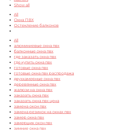
Show all
All
Окна ПВХ
Остекление балконов
All
алюминиевые окна пвх
балконные окна пвх
где заказать окна пвх
где купить окна пвх
готовые окна пвх
готовые окна пвх распродажа
двухкамерные окна пвх
деревянные окна пвх
жалюзи на окна пвх
заказать окна пвх
заказать окна пвх цена
замена окон пвх
замена резинок на окнах пвх
замер окна пвх
замерщик окон пвх
зимние окна пвх