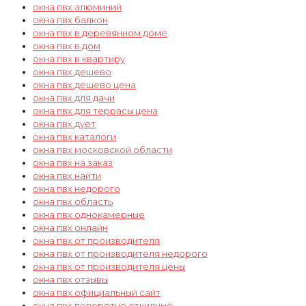
окна пвх алюминий
окна пвх балкон
окна пвх в деревянном доме
окна пвх в дом
окна пвх в квартиру
окна пвх дешево
окна пвх дешево цена
окна пвх для дачи
окна пвх для террасы цена
окна пвх дует
окна пвх каталоги
окна пвх московской области
окна пвх на заказ
окна пвх найти
окна пвх недорого
окна пвх область
окна пвх однокамерные
окна пвх онлайн
окна пвх от производителя
окна пвх от производителя недорого
окна пвх от производителя цены
окна пвх отзывы
окна пвх официальный сайт
окна пвх поворотно откидные