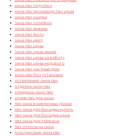
окна пвх под ключ
окна пвх производство цены
окна пвх скидки
окна пвх телефон
окна пвх фирмы
окна пвх фото
окна пвх цвет
окна пвх цены
окна пвх цены акция
окна пвх цены за работу
окна пвх цены недорого
окна пвх частный дом
окно пвх без установки
остекление окна пвх
отделка окон пвх
откидное окно пвх
отлив пвх для окон
пвх окна в кирпичных домах
пвх окна для беседки купить
пвх окна для беседки цена
пвх окна для террасы
пвх откосы на окна
пластиковые окна пвх