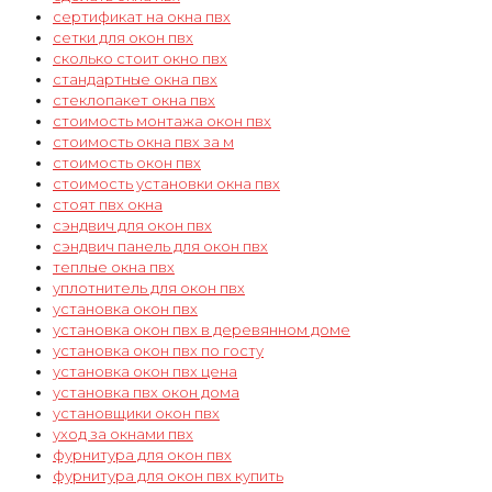
сертификат на окна пвх
сетки для окон пвх
сколько стоит окно пвх
стандартные окна пвх
стеклопакет окна пвх
стоимость монтажа окон пвх
стоимость окна пвх за м
стоимость окон пвх
стоимость установки окна пвх
стоят пвх окна
сэндвич для окон пвх
сэндвич панель для окон пвх
теплые окна пвх
уплотнитель для окон пвх
установка окон пвх
установка окон пвх в деревянном доме
установка окон пвх по госту
установка окон пвх цена
установка пвх окон дома
установщики окон пвх
уход за окнами пвх
фурнитура для окон пвх
фурнитура для окон пвх купить