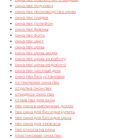
окна пвх под ключ
окна пвх производство цены
окна пвх скидки
окна пвх телефон
окна пвх фирмы
окна пвх фото
окна пвх цвет
окна пвх цены
окна пвх цены акция
окна пвх цены за работу
окна пвх цены недорого
окна пвх частный дом
окно пвх без установки
остекление окна пвх
отделка окон пвх
откидное окно пвх
отлив пвх для окон
пвх окна в кирпичных домах
пвх окна для беседки купить
пвх окна для беседки цена
пвх окна для террасы
пвх откосы на окна
пластиковые окна пвх