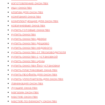
изготовление окон пвх
ищу окна пвх
клапан для окон пвх
компания окна пвх
комплектующие для окон пвх
коричневые окна пвх
купить готовые окна пвх
купить окна пвх
купить окна пвх двери
купить окна пвх дешево
купить окна пвх недорого
купить окна пвх от производителя
купить окна пвх с установкой
купить окна пвх цены
купить окно пвх без установки
купить пластиковые окна пвх
купить профиль для окон пвх
купить уплотнитель для окон пвх
ламинация окон пвх
лучшие окна пвх
магазин окон пвх
мастер окон пвх
мастер по ремонту окон пвх