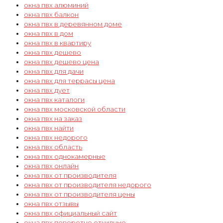
окна пвх алюминий
окна пвх балкон
окна пвх в деревянном доме
окна пвх в дом
окна пвх в квартиру
окна пвх дешево
окна пвх дешево цена
окна пвх для дачи
окна пвх для террасы цена
окна пвх дует
окна пвх каталоги
окна пвх московской области
окна пвх на заказ
окна пвх найти
окна пвх недорого
окна пвх область
окна пвх однокамерные
окна пвх онлайн
окна пвх от производителя
окна пвх от производителя недорого
окна пвх от производителя цены
окна пвх отзывы
окна пвх официальный сайт
окна пвх поворотно откидные