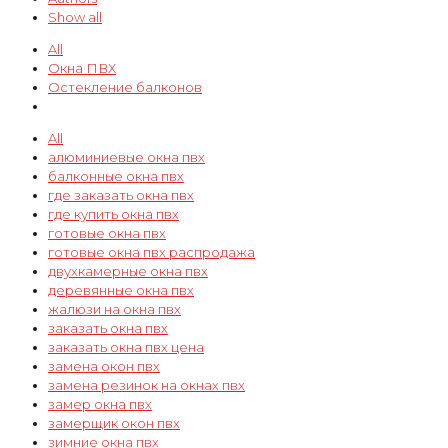
Show all
All
Окна ПВХ
Остекление балконов
All
алюминиевые окна пвх
балконные окна пвх
где заказать окна пвх
где купить окна пвх
готовые окна пвх
готовые окна пвх распродажа
двухкамерные окна пвх
деревянные окна пвх
жалюзи на окна пвх
заказать окна пвх
заказать окна пвх цена
замена окон пвх
замена резинок на окнах пвх
замер окна пвх
замерщик окон пвх
зимние окна пвх