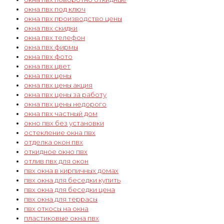
окна пвх под ключ
окна пвх производство цены
окна пвх скидки
окна пвх телефон
окна пвх фирмы
окна пвх фото
окна пвх цвет
окна пвх цены
окна пвх цены акция
окна пвх цены за работу
окна пвх цены недорого
окна пвх частный дом
окно пвх без установки
остекление окна пвх
отделка окон пвх
откидное окно пвх
отлив пвх для окон
пвх окна в кирпичных домах
пвх окна для беседки купить
пвх окна для беседки цена
пвх окна для террасы
пвх откосы на окна
пластиковые окна пвх