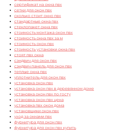
сертификат на окна пвх
сетки для окон пвх
сколько стоит окно пвх
стандартные окна пвх
стеклопакет окна пвх
стоимость монтажа окон пвх
стоимость окна пвх за м
стоимость окон пвх
стоимость установки окна пвх
стоят пвх окна
сэндвич для окон пвх
сэндвич панель для окон пвх
теплые окна пвх
уплотнитель для окон пвх
установка окон пвх
установка окон пвх в деревянном доме
установка окон пвх по госту
установка окон пвх цена
установка пвх окон дома
установщики окон пвх
уход за окнами пвх
фурнитура для окон пвх
фурнитура для окон пвх купить