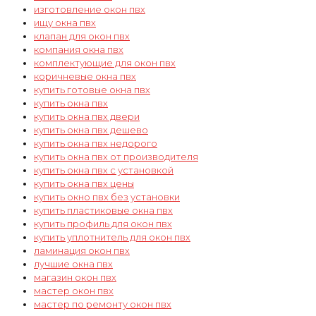
изготовление окон пвх
ищу окна пвх
клапан для окон пвх
компания окна пвх
комплектующие для окон пвх
коричневые окна пвх
купить готовые окна пвх
купить окна пвх
купить окна пвх двери
купить окна пвх дешево
купить окна пвх недорого
купить окна пвх от производителя
купить окна пвх с установкой
купить окна пвх цены
купить окно пвх без установки
купить пластиковые окна пвх
купить профиль для окон пвх
купить уплотнитель для окон пвх
ламинация окон пвх
лучшие окна пвх
магазин окон пвх
мастер окон пвх
мастер по ремонту окон пвх