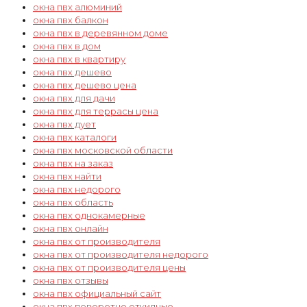
окна пвх алюминий
окна пвх балкон
окна пвх в деревянном доме
окна пвх в дом
окна пвх в квартиру
окна пвх дешево
окна пвх дешево цена
окна пвх для дачи
окна пвх для террасы цена
окна пвх дует
окна пвх каталоги
окна пвх московской области
окна пвх на заказ
окна пвх найти
окна пвх недорого
окна пвх область
окна пвх однокамерные
окна пвх онлайн
окна пвх от производителя
окна пвх от производителя недорого
окна пвх от производителя цены
окна пвх отзывы
окна пвх официальный сайт
окна пвх поворотно откидные