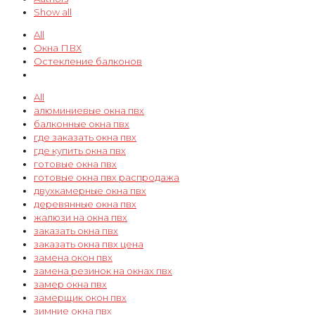
Show all
All
Окна ПВХ
Остекление балконов
All
алюминиевые окна пвх
балконные окна пвх
где заказать окна пвх
где купить окна пвх
готовые окна пвх
готовые окна пвх распродажа
двухкамерные окна пвх
деревянные окна пвх
жалюзи на окна пвх
заказать окна пвх
заказать окна пвх цена
замена окон пвх
замена резинок на окнах пвх
замер окна пвх
замерщик окон пвх
зимние окна пвх